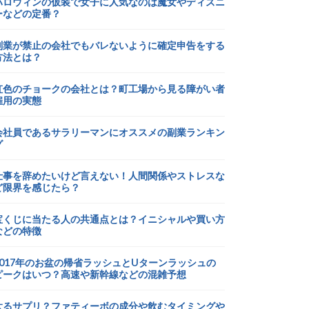
ハロウィンの仮装で女子に人気なのは魔女やディズニ
ーなどの定番？
副業が禁止の会社でもバレないように確定申告をする
方法とは？
虹色のチョークの会社とは？町工場から見る障がい者
雇用の実態
会社員であるサラリーマンにオススメの副業ランキン
グ
仕事を辞めたいけど言えない！人間関係やストレスな
ど限界を感じたら？
宝くじに当たる人の共通点とは？イニシャルや買い方
などの特徴
2017年のお盆の帰省ラッシュとUターンラッシュの
ピークはいつ？高速や新幹線などの混雑予想
太るサプリ？ファティーボの成分や飲むタイミングや