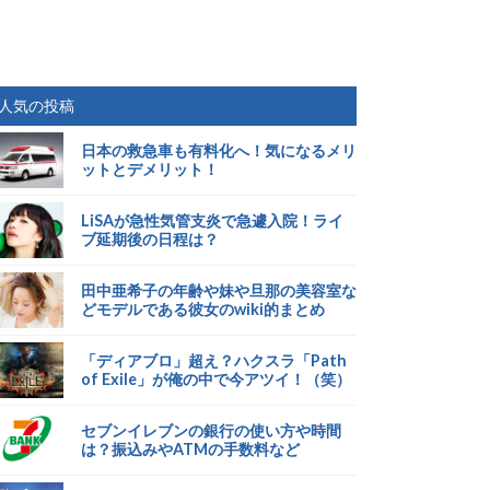
人気の投稿
日本の救急車も有料化へ！気になるメリ
ットとデメリット！
LiSAが急性気管支炎で急遽入院！ライ
ブ延期後の日程は？
田中亜希子の年齢や妹や旦那の美容室な
どモデルである彼女のwiki的まとめ
「ディアブロ」超え？ハクスラ「Path
of Exile」が俺の中で今アツイ！（笑）
セブンイレブンの銀行の使い方や時間
は？振込みやATMの手数料など