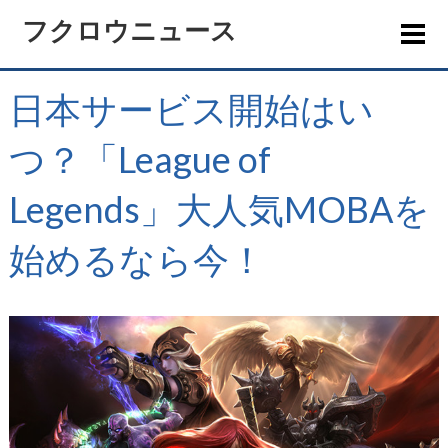
フクロウニュース
日本サービス開始はい
つ？「League of
Legends」大人気MOBAを
始めるなら今！