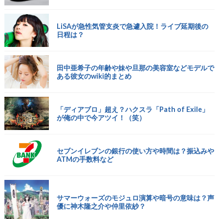
LiSAが急性気管支炎で急遽入院！ライブ延期後の
日程は？
田中亜希子の年齢や妹や旦那の美容室などモデルで
ある彼女のwiki的まとめ
「ディアブロ」超え？ハクスラ「Path of Exile」
が俺の中で今アツイ！（笑）
セブンイレブンの銀行の使い方や時間は？振込みや
ATMの手数料など
サマーウォーズのモジュロ演算や暗号の意味は？声
優に神木隆之介や仲里依紗？