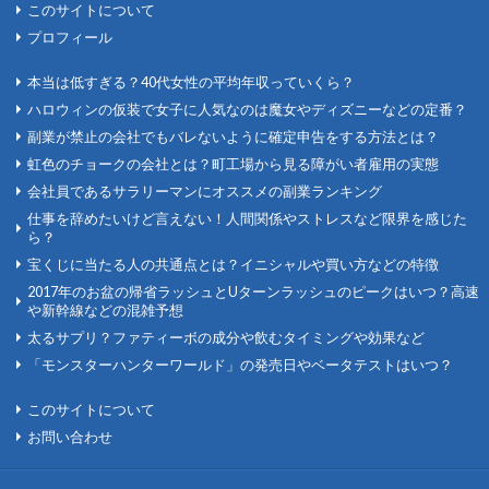
このサイトについて
プロフィール
本当は低すぎる？40代女性の平均年収っていくら？
ハロウィンの仮装で女子に人気なのは魔女やディズニーなどの定番？
副業が禁止の会社でもバレないように確定申告をする方法とは？
虹色のチョークの会社とは？町工場から見る障がい者雇用の実態
会社員であるサラリーマンにオススメの副業ランキング
仕事を辞めたいけど言えない！人間関係やストレスなど限界を感じた
ら？
宝くじに当たる人の共通点とは？イニシャルや買い方などの特徴
2017年のお盆の帰省ラッシュとUターンラッシュのピークはいつ？高速
や新幹線などの混雑予想
太るサプリ？ファティーボの成分や飲むタイミングや効果など
「モンスターハンターワールド」の発売日やベータテストはいつ？
このサイトについて
お問い合わせ