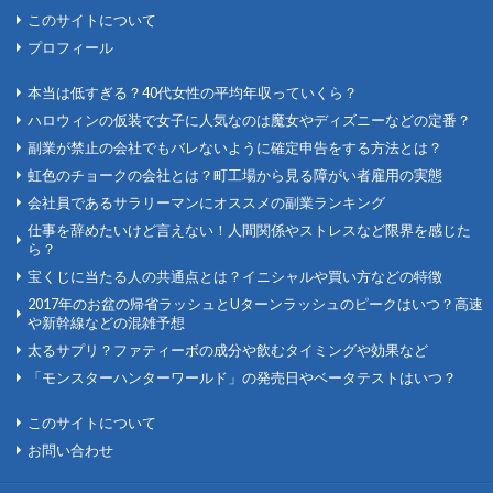
このサイトについて
プロフィール
本当は低すぎる？40代女性の平均年収っていくら？
ハロウィンの仮装で女子に人気なのは魔女やディズニーなどの定番？
副業が禁止の会社でもバレないように確定申告をする方法とは？
虹色のチョークの会社とは？町工場から見る障がい者雇用の実態
会社員であるサラリーマンにオススメの副業ランキング
仕事を辞めたいけど言えない！人間関係やストレスなど限界を感じた
ら？
宝くじに当たる人の共通点とは？イニシャルや買い方などの特徴
2017年のお盆の帰省ラッシュとUターンラッシュのピークはいつ？高速
や新幹線などの混雑予想
太るサプリ？ファティーボの成分や飲むタイミングや効果など
「モンスターハンターワールド」の発売日やベータテストはいつ？
このサイトについて
お問い合わせ