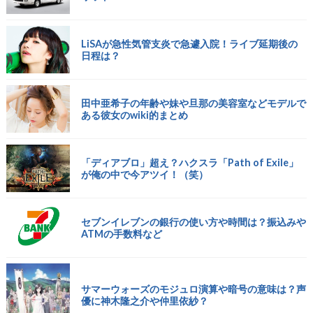
LiSAが急性気管支炎で急遽入院！ライブ延期後の
日程は？
田中亜希子の年齢や妹や旦那の美容室などモデルで
ある彼女のwiki的まとめ
「ディアブロ」超え？ハクスラ「Path of Exile」
が俺の中で今アツイ！（笑）
セブンイレブンの銀行の使い方や時間は？振込みや
ATMの手数料など
サマーウォーズのモジュロ演算や暗号の意味は？声
優に神木隆之介や仲里依紗？