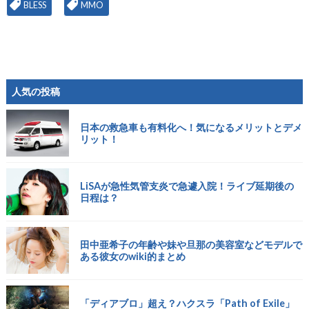
BLESS
MMO
人気の投稿
日本の救急車も有料化へ！気になるメリットとデメ
リット！
LiSAが急性気管支炎で急遽入院！ライブ延期後の
日程は？
田中亜希子の年齢や妹や旦那の美容室などモデルで
ある彼女のwiki的まとめ
「ディアブロ」超え？ハクスラ「Path of Exile」