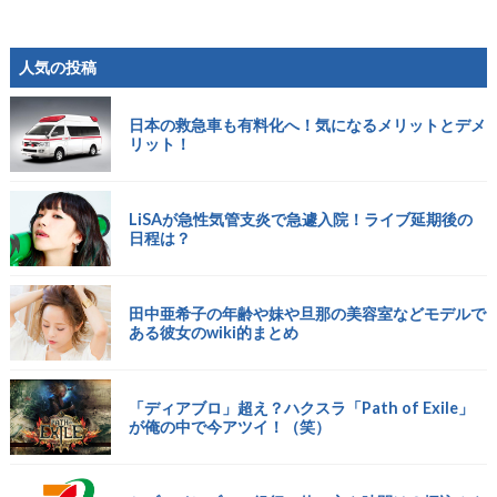
人気の投稿
日本の救急車も有料化へ！気になるメリットとデメ
リット！
LiSAが急性気管支炎で急遽入院！ライブ延期後の
日程は？
田中亜希子の年齢や妹や旦那の美容室などモデルで
ある彼女のwiki的まとめ
「ディアブロ」超え？ハクスラ「Path of Exile」
が俺の中で今アツイ！（笑）