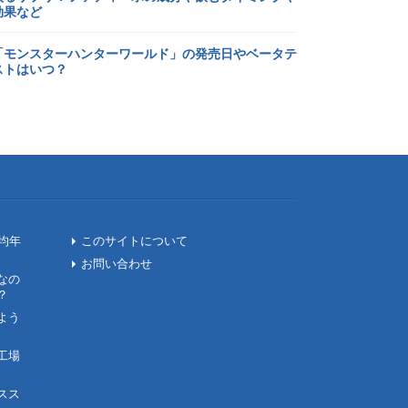
効果など
「モンスターハンターワールド」の発売日やベータテ
ストはいつ？
均年
このサイトについて
お問い合わせ
なの
？
よう
工場
スス