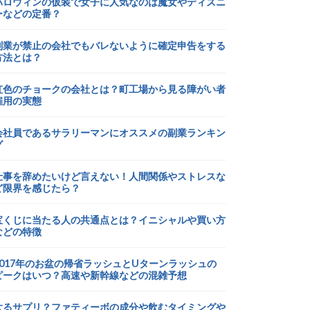
ハロウィンの仮装で女子に人気なのは魔女やディズニ
ーなどの定番？
副業が禁止の会社でもバレないように確定申告をする
方法とは？
虹色のチョークの会社とは？町工場から見る障がい者
雇用の実態
会社員であるサラリーマンにオススメの副業ランキン
グ
仕事を辞めたいけど言えない！人間関係やストレスな
ど限界を感じたら？
宝くじに当たる人の共通点とは？イニシャルや買い方
などの特徴
2017年のお盆の帰省ラッシュとUターンラッシュの
ピークはいつ？高速や新幹線などの混雑予想
太るサプリ？ファティーボの成分や飲むタイミングや