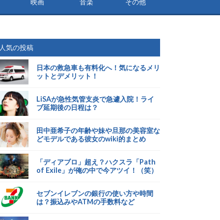
映画
音楽
その他
人気の投稿
日本の救急車も有料化へ！気になるメリ
ットとデメリット！
LiSAが急性気管支炎で急遽入院！ライ
ブ延期後の日程は？
田中亜希子の年齢や妹や旦那の美容室な
どモデルである彼女のwiki的まとめ
「ディアブロ」超え？ハクスラ「Path
of Exile」が俺の中で今アツイ！（笑）
セブンイレブンの銀行の使い方や時間
は？振込みやATMの手数料など