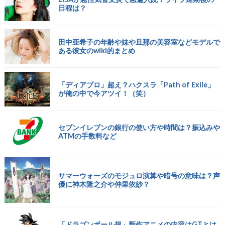
日程は？
田中亜希子の年齢や妹や旦那の美容室などモデルで
ある彼女のwiki的まとめ
「ディアブロ」超え？ハクスラ「Path of Exile」
が俺の中で今アツイ！（笑）
セブンイレブンの銀行の使い方や時間は？振込みや
ATMの手数料など
サマーウォーズのモジュロ演算や暗号の意味は？声
優に神木隆之介や仲里依紗？
「ドラゴンボール超」新作アニメの内容はGTとは