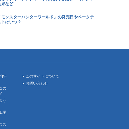
効果など
「モンスターハンターワールド」の発売日やベータテ
ストはいつ？
均年
このサイトについて
お問い合わせ
なの
？
よう
工場
スス