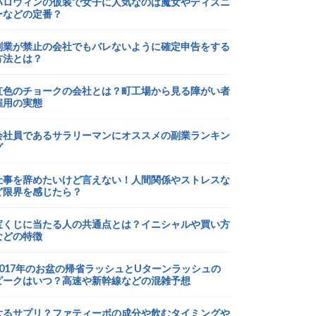
ハロウィンの仮装で女子に人気なのは魔女やディズニ
ーなどの定番？
副業が禁止の会社でもバレないように確定申告をする
方法とは？
虹色のチョークの会社とは？町工場から見る障がい者
雇用の実態
会社員であるサラリーマンにオススメの副業ランキン
グ
仕事を辞めたいけど言えない！人間関係やストレスな
ど限界を感じたら？
宝くじに当たる人の共通点とは？イニシャルや買い方
などの特徴
2017年のお盆の帰省ラッシュとUターンラッシュの
ピークはいつ？高速や新幹線などの混雑予想
太るサプリ？ファティーボの成分や飲むタイミングや