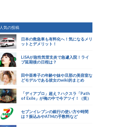
人気の投稿
日本の救急車も有料化へ！気になるメリ
ットとデメリット！
LiSAが急性気管支炎で急遽入院！ライ
ブ延期後の日程は？
田中亜希子の年齢や妹や旦那の美容室な
どモデルである彼女のwiki的まとめ
「ディアブロ」超え？ハクスラ「Path
of Exile」が俺の中で今アツイ！（笑）
セブンイレブンの銀行の使い方や時間
は？振込みやATMの手数料など