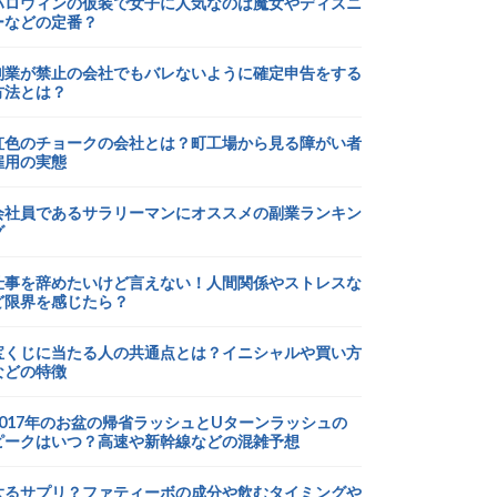
ハロウィンの仮装で女子に人気なのは魔女やディズニ
ーなどの定番？
副業が禁止の会社でもバレないように確定申告をする
方法とは？
虹色のチョークの会社とは？町工場から見る障がい者
雇用の実態
会社員であるサラリーマンにオススメの副業ランキン
グ
仕事を辞めたいけど言えない！人間関係やストレスな
ど限界を感じたら？
宝くじに当たる人の共通点とは？イニシャルや買い方
などの特徴
2017年のお盆の帰省ラッシュとUターンラッシュの
ピークはいつ？高速や新幹線などの混雑予想
太るサプリ？ファティーボの成分や飲むタイミングや