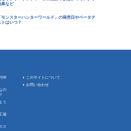
効果など
「モンスターハンターワールド」の発売日やベータテ
ストはいつ？
均年
このサイトについて
お問い合わせ
なの
？
よう
工場
スス