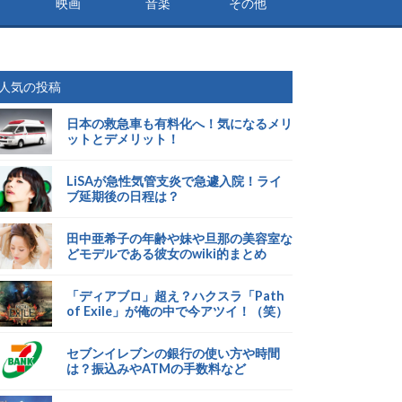
映画
音楽
その他
人気の投稿
日本の救急車も有料化へ！気になるメリ
ットとデメリット！
LiSAが急性気管支炎で急遽入院！ライ
ブ延期後の日程は？
田中亜希子の年齢や妹や旦那の美容室な
どモデルである彼女のwiki的まとめ
「ディアブロ」超え？ハクスラ「Path
of Exile」が俺の中で今アツイ！（笑）
セブンイレブンの銀行の使い方や時間
は？振込みやATMの手数料など