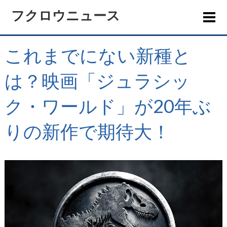
フクロウニュース
これまでにない新種と
は？映画「ジュラシッ
ク・ワールド」が20年ぶ
りの新作で期待大！