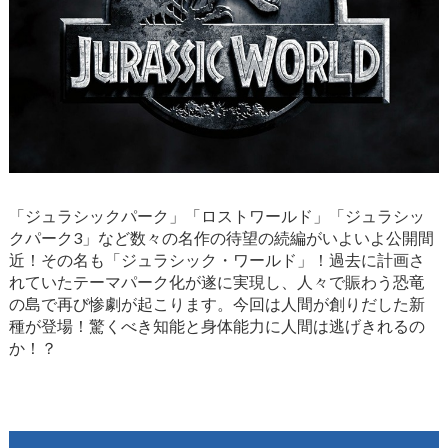
「ジュラシックパーク」「ロストワールド」「ジュラシッ
クパーク3」など数々の名作の待望の続編がいよいよ公開間
近！その名も「ジュラシック・ワールド」！過去に計画さ
れていたテーマパーク化が遂に実現し、人々で賑わう恐竜
の島で再び惨劇が起こります。今回は人間が創りだした新
種が登場！驚くべき知能と身体能力に人間は逃げきれるの
か！？