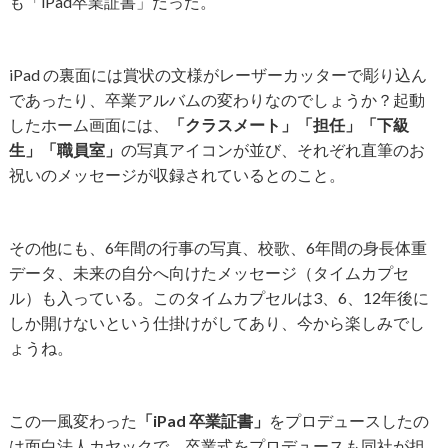
も「iPad卒業証書」だった。
iPad の裏面には賞状の文様がレーザーカッターで彫り込ん
であったり、卒業アルバムの変わりなのでしょうか？起動
したホーム画面には、
「クラスメート」
「担任」
「下級
生」
「職員室」
の写真アイコンが並び、それぞれ直筆のお
祝いのメッセージが収録されているとのこと。
その他にも、6年間の行事の写真、校歌、6年間の身長体重
データ、未来の自分へ向けたメッセージ（タイムカプセ
ル）も入っている。このタイムカプセルは3、6、12年後に
しか開けないという仕掛けがしてあり、今から楽しみでし
ょうね。
この一風変わった
「iPad 卒業証書」
をプロデュースしたの
は面白法人カヤックで、卒業式をプロデュースも同社が担