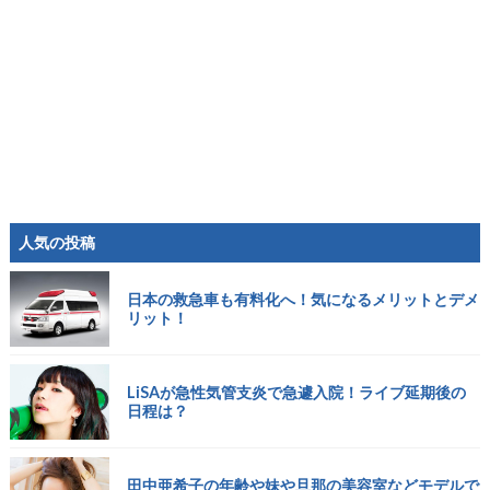
人気の投稿
日本の救急車も有料化へ！気になるメリットとデメ
リット！
LiSAが急性気管支炎で急遽入院！ライブ延期後の
日程は？
田中亜希子の年齢や妹や旦那の美容室などモデルで